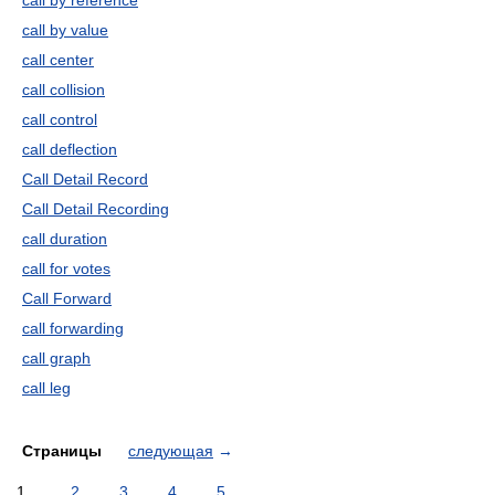
call by reference
call by value
call center
call collision
call control
call deflection
Call Detail Record
Call Detail Recording
call duration
call for votes
Call Forward
call forwarding
call graph
call leg
Страницы
следующая
→
1
2
3
4
5